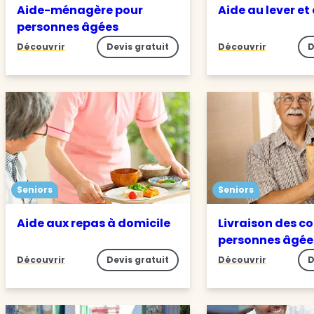
Aide-ménagère pour
Aide au lever et
personnes âgées
Découvrir
Devis gratuit
Découvrir
D
Seniors
Seniors
Aide aux repas à domicile
Livraison des c
personnes âgée
Découvrir
Devis gratuit
Découvrir
D