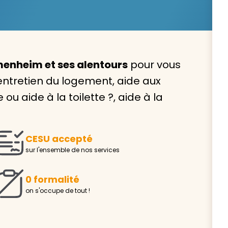
nheim et ses alentours
pour vous
Avec VIVASERVICES, trouve
entretien du logement, aide aux
service à domicile qui vou
u aide à la toilette ?, aide à la
correspond !
Pour l’entretien de votre logement, la garde de vo
ou l’accompagnement d’un parent, nos intervenan
CESU accepté
domicile sont là pour vous épauler.
sur l'ensemble de nos services
Demander un devis gratuit
Trouver mon
0 formalité
on s'occupe de tout !