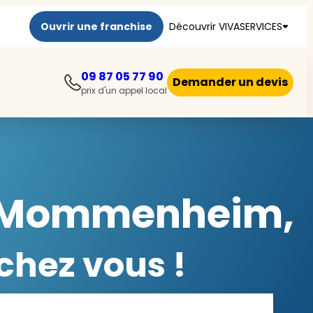
Ouvrir une franchise
Découvrir VIVASERVICES
09 87 05 77 90
Demander un devis
prix d'un appel local
 à Mommenheim,
chez vous !