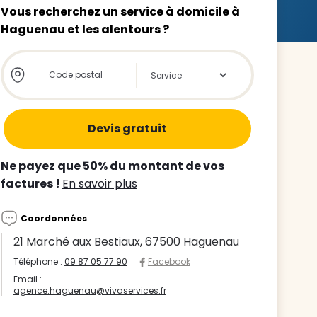
Vous recherchez un service à domicile à
Haguenau et les alentours ?
Store locator global - Autocompletion
Rechercher
z le
s
Ne payez que 50% du montant de vos
tre enfant
factures !
En savoir plus
ts à
Coordonnées
 agence
21 Marché aux Bestiaux, 67500 Haguenau
Téléphone :
09 87 05 77 90
Facebook
Email :
agence.haguenau@vivaservices.fr