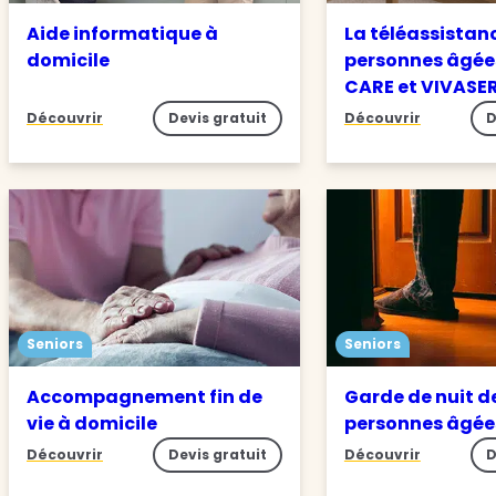
Aide informatique à
La téléassistan
domicile
personnes âgée
CARE et VIVASE
Découvrir
Devis gratuit
Découvrir
D
Seniors
Seniors
Accompagnement fin de
Garde de nuit d
vie à domicile
personnes âgé
Découvrir
Devis gratuit
Découvrir
D