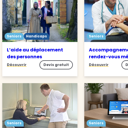
Seniors
Handicaps
Seniors
L’aide au déplacement
Accompagneme
des personnes
rendez-vous m
Découvrir
Devis gratuit
Découvrir
D
Seniors
Seniors