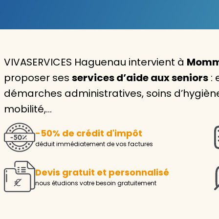
Garde d'enfants
Nounou
VIVASERVICES Haguenau intervient à
Momme
Aide à la personne
proposer ses
services d’aide aux seniors
: 
Seniors
démarches administratives, soins d’hygiène o
Handicaps
mobilité,…
Voir tous les services
-50% de crédit d'impôt
déduit immédiatement de vos factures
Devis gratuit et personnalisé
nous étudions votre besoin gratuitement