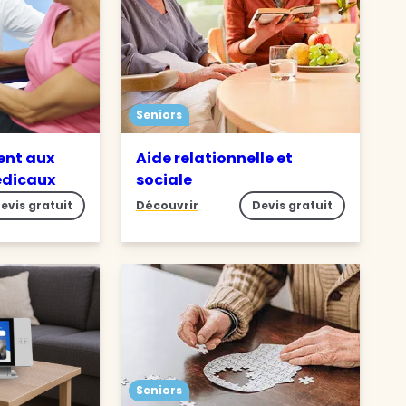
Seniors
nt aux
Aide relationnelle et
édicaux
sociale
evis gratuit
Découvrir
Devis gratuit
Seniors