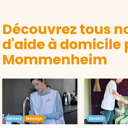
Découvrez tous no
d'aide à domicile 
Mommenheim
Seniors
Ménage
Seniors