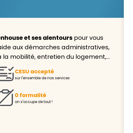
nhouse et ses alentours
pour vous
Avec VIVASERVICES, trouve
aide aux démarches administratives,
service à domicile qui vou
 à la mobilité, entretien du logement,…
correspond !
CESU accepté
Pour l’entretien de votre logement, la garde de vo
sur l'ensemble de nos services
ou l’accompagnement d’un parent, nos intervenan
domicile sont là pour vous épauler.
0 formalité
Demander un devis gratuit
Trouver mon
on s'occupe de tout !