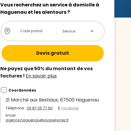
Vous recherchez un service à domicile à
Haguenau et les alentours ?
Store locator global - Autocompletion
Rechercher
z le
s
Ne payez que 50% du montant de vos
tre enfant
factures !
En savoir plus
ts à
Coordonnées
 agence
21 Marché aux Bestiaux, 67500 Haguenau
Téléphone :
09 87 05 77 90
Facebook
Email :
agence.haguenau@vivaservices.fr