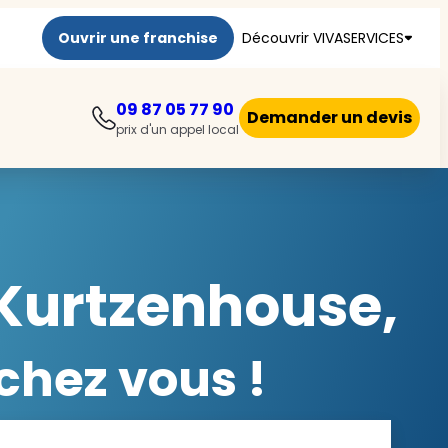
Ouvrir une franchise
Découvrir VIVASERVICES
09 87 05 77 90
Demander un devis
prix d'un appel local
 Kurtzenhouse,
chez vous !