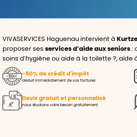
Garde d'enfants
Nounou
VIVASERVICES Haguenau intervient à
Kurtze
Aide à la personne
proposer ses
services d’aide aux seniors
: 
Seniors
soins d’hygiène ou aide à la toilette ?, aide
Handicaps
-50% de crédit d'impôt
Voir tous les services
déduit immédiatement de vos factures
Devis gratuit et personnalisé
nous étudions votre besoin gratuitement