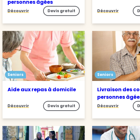
personnes âgées
Découvrir
Devis gratuit
Découvrir
D
Seniors
Seniors
Aide aux repas à domicile
Livraison des c
personnes âgée
Découvrir
Devis gratuit
Découvrir
D