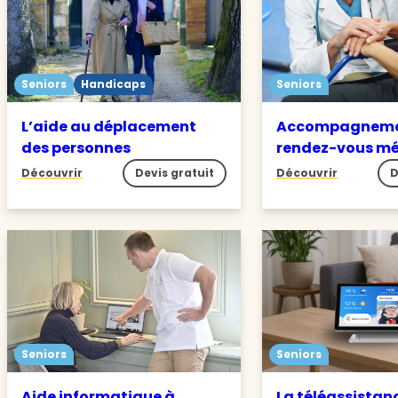
Seniors
Handicaps
Seniors
L’aide au déplacement
Accompagneme
des personnes
rendez-vous m
Découvrir
Devis gratuit
Découvrir
D
Seniors
Seniors
Aide informatique à
La téléassistan