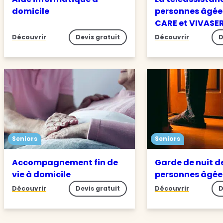
domicile
personnes âgée
CARE et VIVASE
Découvrir
Devis gratuit
Découvrir
D
Seniors
Seniors
Accompagnement fin de
Garde de nuit d
vie à domicile
personnes âgé
Découvrir
Devis gratuit
Découvrir
D