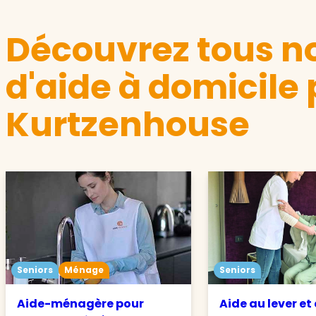
Découvrez tous no
d'aide à domicile 
Kurtzenhouse
Seniors
Ménage
Seniors
Aide-ménagère pour
Aide au lever et