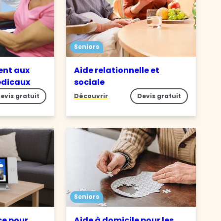
Seniors
nt aux
Aide relationnelle et
édicaux
sociale
evis gratuit
Découvrir
Devis gratuit
Seniors
ce pour
Aide à domicile pour les