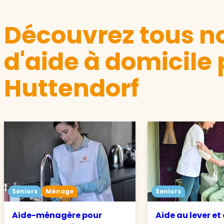
Découvrez tous no
d'aide à domicile 
Huttendorf
Seniors
Ménage
Seniors
Aide-ménagère pour
Aide au lever et