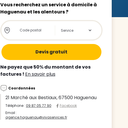
Vous recherchez un service à domicile à
Haguenau et les alentours ?
Store locator global - Autocompletion
Rechercher
z le
s
Ne payez que 50% du montant de vos
tre enfant
factures !
En savoir plus
ts à
Coordonnées
 agence
21 Marché aux Bestiaux, 67500 Haguenau
Téléphone :
09 87 05 77 90
Facebook
Email :
agence.haguenau@vivaservices.fr