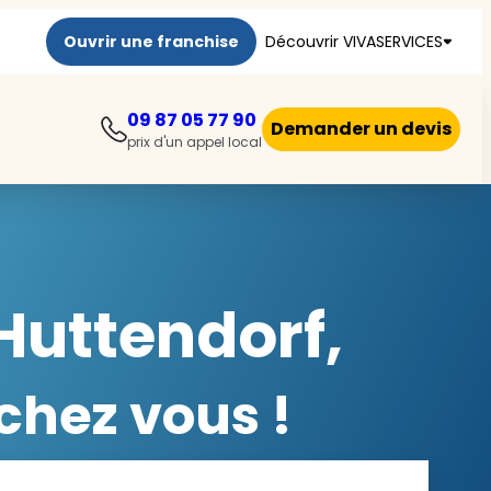
Ouvrir une franchise
Découvrir VIVASERVICES
09 87 05 77 90
Demander un devis
prix d'un appel local
Huttendorf,
chez vous !