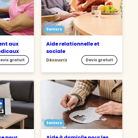
Seniors
nt aux
Aide relationnelle et
édicaux
sociale
evis gratuit
Découvrir
Devis gratuit
Seniors
ce pour
Aide à domicile pour les