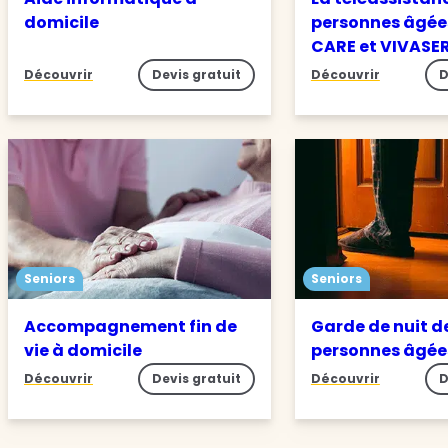
domicile
personnes âgée
CARE et VIVASE
Découvrir
Devis gratuit
Découvrir
D
Seniors
Seniors
Accompagnement fin de
Garde de nuit d
vie à domicile
personnes âgé
Découvrir
Devis gratuit
Découvrir
D