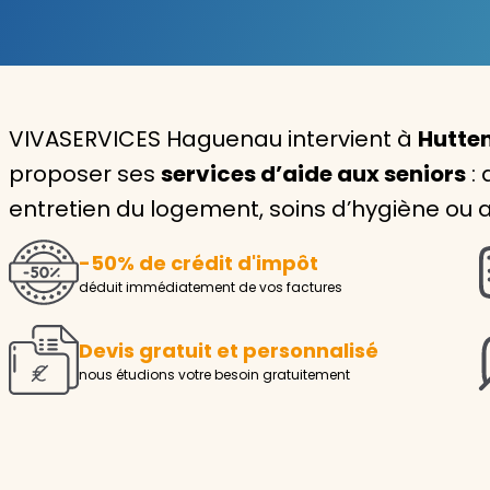
Garde d'enfants
Nounou
VIVASERVICES Haguenau intervient à
Hutten
Aide à la personne
proposer ses
services d’aide aux seniors
: 
Seniors
entretien du logement, soins d’hygiène ou aid
Handicaps
-50% de crédit d'impôt
Voir tous les services
déduit immédiatement de vos factures
Devis gratuit et personnalisé
nous étudions votre besoin gratuitement