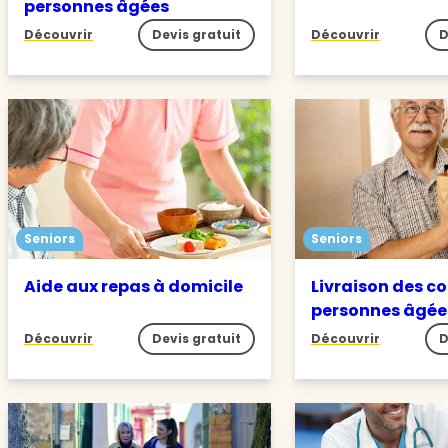
personnes âgées
Découvrir
Devis gratuit
Découvrir
D
Seniors
Seniors
Aide aux repas à domicile
Livraison des c
personnes âgée
Découvrir
Devis gratuit
Découvrir
D