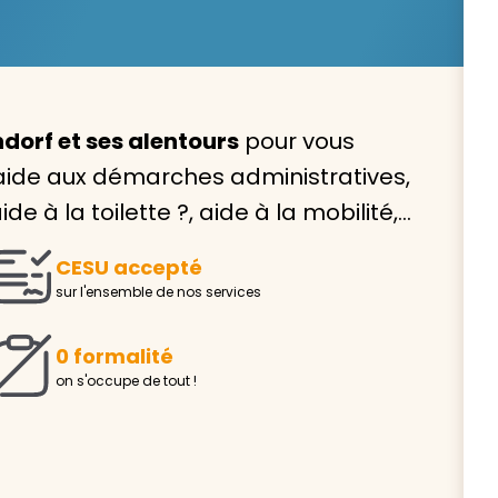
dorf et ses alentours
pour vous
Avec VIVASERVICES, trouve
aide aux démarches administratives,
service à domicile qui vou
e à la toilette ?, aide à la mobilité,…
correspond !
CESU accepté
Pour l’entretien de votre logement, la garde de vo
sur l'ensemble de nos services
ou l’accompagnement d’un parent, nos intervenan
domicile sont là pour vous épauler.
0 formalité
Demander un devis gratuit
Trouver mon
on s'occupe de tout !