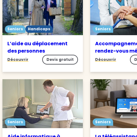
Seniors
Handicaps
Seniors
L’aide au déplacement
Accompagneme
des personnes
rendez-vous m
Découvrir
Devis gratuit
Découvrir
D
Seniors
Seniors
Aide informatique à
La téléassistan