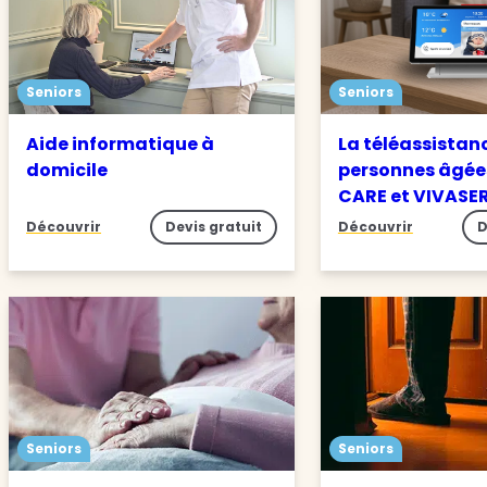
Seniors
Seniors
Aide informatique à
La téléassistan
domicile
personnes âgée
CARE et VIVASE
Découvrir
Devis gratuit
Découvrir
D
Seniors
Seniors