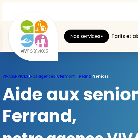
Nos services
Tarifs et a
Entretien du logement
VIVASERVICES
>
Nos agences
>
Clermont-Ferrand
>
Seniors
Ménage
Aide aux senio
Repassage
Ferrand,
Jardin
Brico