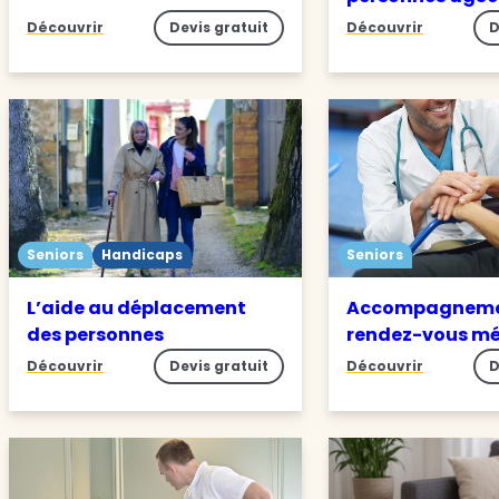
Découvrir
Devis gratuit
Découvrir
D
Seniors
Handicaps
Seniors
L’aide au déplacement
Accompagneme
des personnes
rendez-vous m
Découvrir
Devis gratuit
Découvrir
D