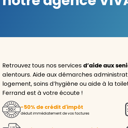
notre agence VIVA
Garde d'enfants
Nounou
Aide à la personne
Seniors
Handicaps
Retrouvez tous nos services
d’aide aux seni
alentours. Aide aux démarches administrativ
Voir tous les services
logement, soins d’hygiène ou aide à la toil
Ferrand est à votre écoute !
-50% de crédit d'impôt
déduit immédiatement de vos factures