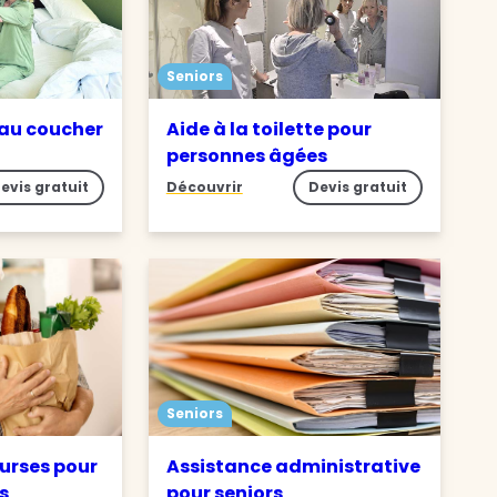
Seniors
 au coucher
Aide à la toilette pour
personnes âgées
evis gratuit
Découvrir
Devis gratuit
Seniors
ourses pour
Assistance administrative
s
pour seniors