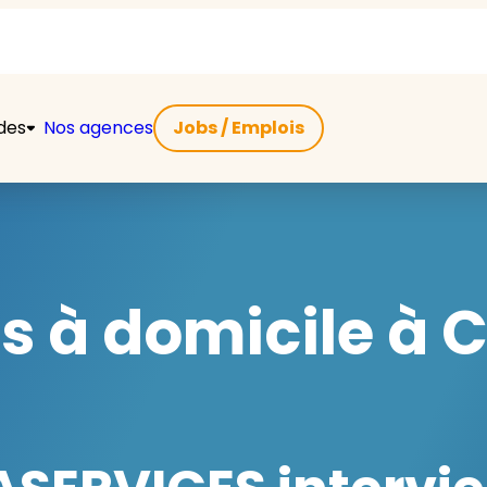
ides
Nos agences
Jobs / Emplois
rs à domicile à 