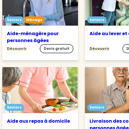
Seniors
Ménage
Seniors
Aide-ménagère pour
Aide au lever et
personnes âgées
Découvrir
Devis gratuit
Découvrir
D
Seniors
Seniors
Aide aux repas à domicile
Livraison des c
personnes âgée