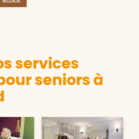
s services
pour seniors à
d