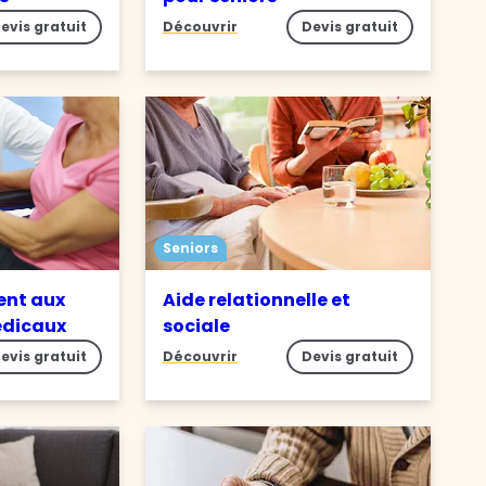
evis gratuit
Découvrir
Devis gratuit
Seniors
nt aux
Aide relationnelle et
édicaux
sociale
evis gratuit
Découvrir
Devis gratuit