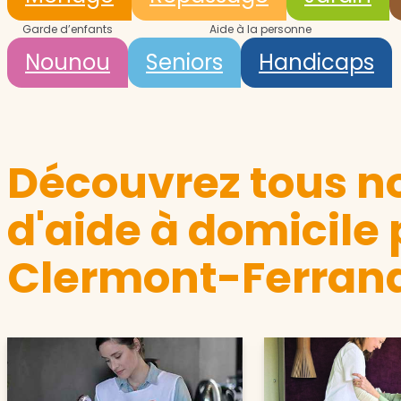
Garde d’enfants
Aide à la personne
Nounou
Seniors
Handicaps
Découvrez tous no
d'aide à domicile 
Clermont-Ferran