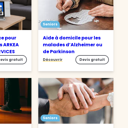
Seniors
ce pour
Aide à domicile pour les
s ARKEA
malades d’Alzheimer ou
RVICES
de Parkinson
evis gratuit
Découvrir
Devis gratuit
Seniors