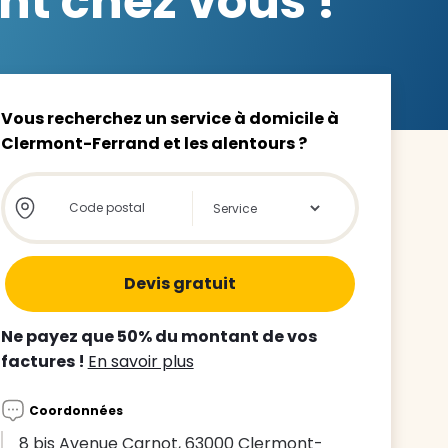
nt chez vous !
Vous recherchez un service à domicile à
Clermont-Ferrand et les alentours ?
z le
s
Store locator global - Autocompletion
Rechercher
tre enfant
ts à
 agence
Ne payez que 50% du montant de vos
factures !
En savoir plus
Coordonnées
8 bis Avenue Carnot, 63000 Clermont-