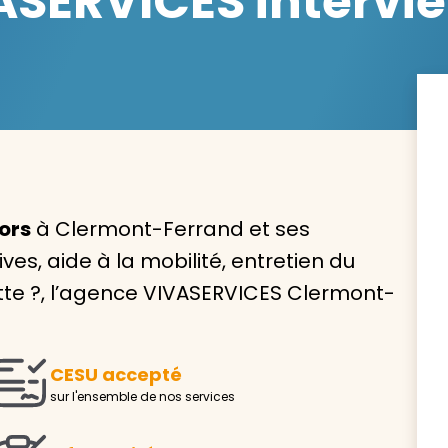
SERVICES intervie
Avec VIVASERVICES, trouve
service à domicile qui vou
correspond !
ors
à Clermont-Ferrand et ses
Pour l’entretien de votre logement, la garde de vo
es, aide à la mobilité, entretien du
ou l’accompagnement d’un parent, nos intervenan
ette ?, l’agence VIVASERVICES Clermont-
domicile sont là pour vous épauler.
Demander un devis gratuit
Trouver mon
CESU accepté
sur l'ensemble de nos services