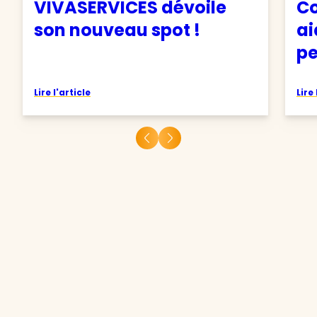
VIVASERVICES dévoile
Co
son nouveau spot !
ai
pe
Lire l'article
Lire 