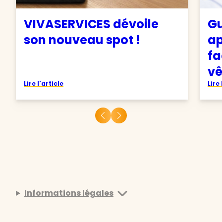
VIVASERVICES dévoile
Gu
son nouveau spot !
ap
fa
v
Lire l'article
Lire 
Informations légales