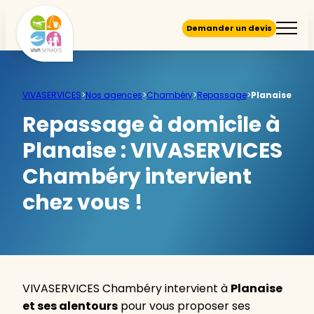
Demander un devis
VIVASERVICES
>
Nos agences
>
Chambéry
>
Repassage
>
Planaise
Repassage à domicile à
Planaise :
VIVASERVICES
Chambéry intervient
chez vous !
VIVASERVICES Chambéry intervient à
Planaise
et ses alentours
pour vous proposer ses