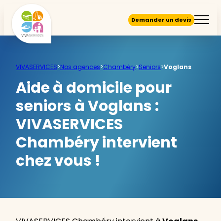
Demander un devis
VIVASERVICES
>
Nos agences
>
Chambéry
>
Seniors
>
Voglans
Aide à domicile pour
seniors à Voglans :
VIVASERVICES
Chambéry intervient
chez vous !