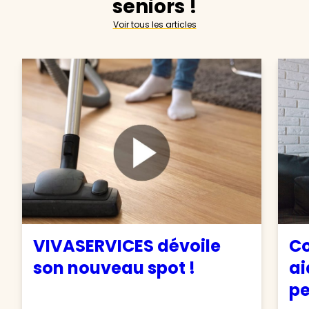
seniors !
Voir tous les articles
VIVASERVICES dévoile
Co
son nouveau spot !
ai
pe