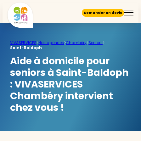
Demander un devis
VIVASERVICES
>
Nos agences
>
Chambéry
>
Seniors
>
Saint-Baldoph
Aide à domicile pour
seniors à Saint-Baldoph
:
VIVASERVICES
Chambéry intervient
chez vous !