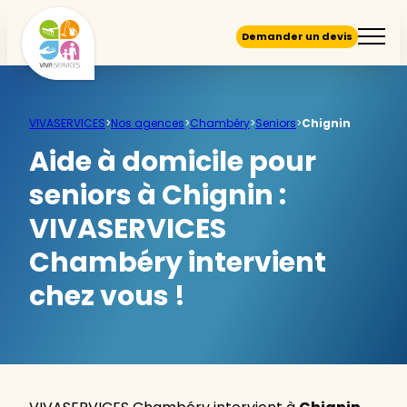
Demander un devis
VIVASERVICES
>
Nos agences
>
Chambéry
>
Seniors
>
Chignin
Aide à domicile pour
seniors à Chignin :
VIVASERVICES
Chambéry intervient
chez vous !