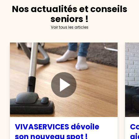
Nos actualités et conseils
seniors !
Voir tous les articles
VIVASERVICES dévoile
Co
son nouveau spot !
ai