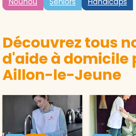
Nounou
Seniors
Handicaps
Découvrez tous no
d'aide à domicile 
Aillon-le-Jeune