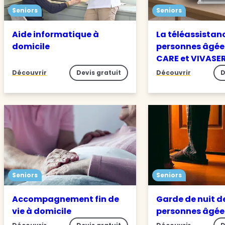
Seniors
Seniors
Aide informatique à
La téléassistan
domicile
personnes âgée
CARE et VIVASE
Découvrir
Devis gratuit
Découvrir
D
Seniors
Seniors
Accompagnement fin de
Garde de nuit d
vie à domicile
personnes âgé