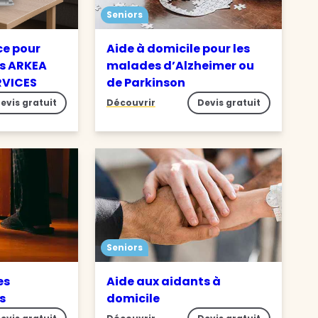
Seniors
ce pour
Aide à domicile pour les
s ARKEA
malades d’Alzheimer ou
RVICES
de Parkinson
evis gratuit
Découvrir
Devis gratuit
Seniors
es
Aide aux aidants à
es
domicile