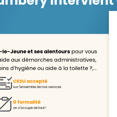
mbéry intervient 
Avec VIVASERVICES, trouve
service à domicile qui vou
-le-Jeune et ses alentours
pour vous
correspond !
aide aux démarches administratives,
Pour l’entretien de votre logement, la garde de vo
ins d’hygiène ou aide à la toilette ?,…
ou l’accompagnement d’un parent, nos intervenan
domicile sont là pour vous épauler.
CESU accepté
Demander un devis gratuit
Trouver mon
sur l'ensemble de nos services
0 formalité
on s'occupe de tout !