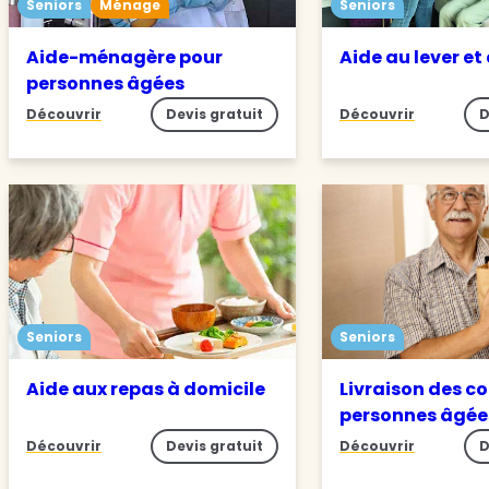
Seniors
Ménage
Seniors
Aide-ménagère pour
Aide au lever et
personnes âgées
Découvrir
Devis gratuit
Découvrir
D
Seniors
Seniors
Aide aux repas à domicile
Livraison des c
personnes âgée
Découvrir
Devis gratuit
Découvrir
D