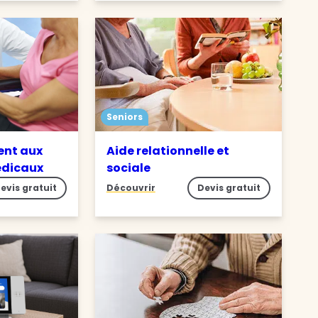
Seniors
nt aux
Aide relationnelle et
édicaux
sociale
evis gratuit
Découvrir
Devis gratuit