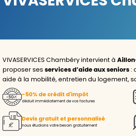
VIVASERVICES Cha
Garde d'enfants
Nounou
Aide à la personne
Seniors
VIVASERVICES Chambéry intervient à
Aillon
Handicaps
proposer ses
services d’aide aux seniors
: 
aide à la mobilité, entretien du logement, so
Voir tous les services
-50% de crédit d'impôt
déduit immédiatement de vos factures
Devis gratuit et personnalisé
nous étudions votre besoin gratuitement