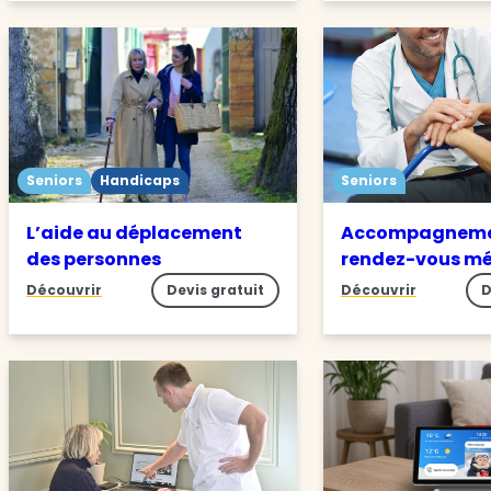
Seniors
Handicaps
Seniors
L’aide au déplacement
Accompagneme
des personnes
rendez-vous m
Découvrir
Devis gratuit
Découvrir
D