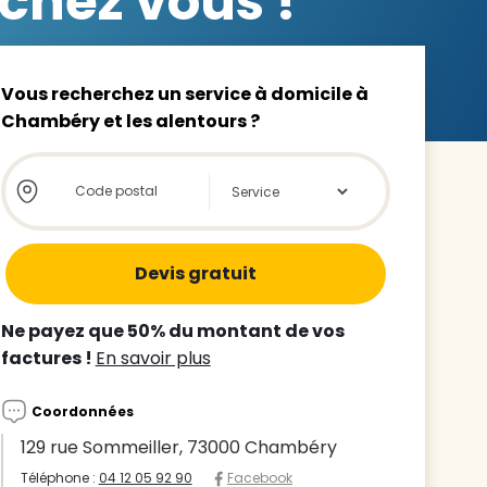
chez vous !
Vous recherchez un service à domicile à
Chambéry et les alentours ?
z le
Store locator global - Autocompletion
Rechercher
s
tre enfant
ts à
Ne payez que 50% du montant de vos
factures !
En savoir plus
 agence
Coordonnées
129 rue Sommeiller, 73000 Chambéry
Téléphone :
04 12 05 92 90
Facebook