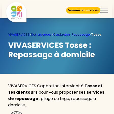
Demander un devis
VIVASERVICES
>
Nos agences
>
Capbreton
>
Repassage
>
Tosse
VIVASERVICES Tosse :
Repassage à domicile
VIVASERVICES Capbreton intervient à
Tosse et
ses alentours
pour vous proposer ses
services
de repassage
: pliage du linge, repassage à
domicile,…