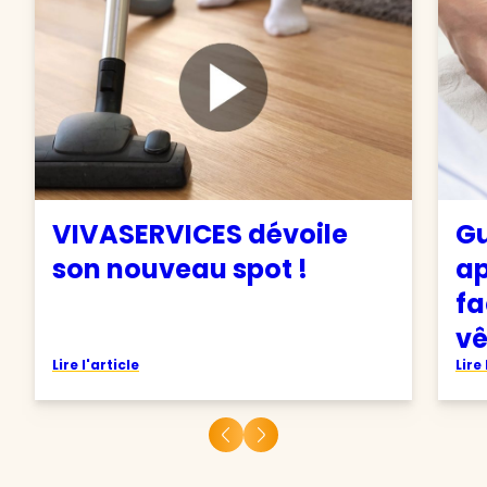
VIVASERVICES dévoile
Gu
son nouveau spot !
ap
fa
v
Lire l'article
Lire 