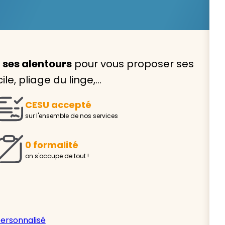
 ses alentours
pour vous proposer ses
Avec VIVASERVICES, trouve
le, pliage du linge,…
service à domicile qui vou
CESU accepté
correspond !
sur l'ensemble de nos services
Pour l’entretien de votre logement, la garde de vo
ou l’accompagnement d’un parent, nos intervenan
0 formalité
domicile sont là pour vous épauler.
on s'occupe de tout !
Demander un devis gratuit
Trouver mon
personnalisé