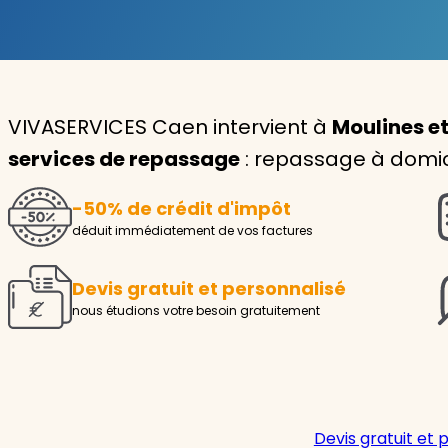
Garde d'enfants
Nounou
VIVASERVICES Caen intervient à
Moulines et
Aide à la personne
services de repassage
: repassage à domici
Seniors
-50% de crédit d'impôt
Handicaps
déduit immédiatement de vos factures
Voir tous les services
Devis gratuit et personnalisé
nous étudions votre besoin gratuitement
Devis gratuit et 