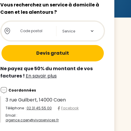
Vous recherchez un service à domicile à
Caen et les alentours ?
Store locator global - Autocompletion
Rechercher
z le
s
Ne payez que 50% du montant de vos
tre enfant
factures !
En savoir plus
ts à
Coordonnées
 agence
3 rue Guilbert, 14000 Caen
Téléphone :
02 31 45 55 00
Facebook
Email :
agence.caen@vivaservices.fr