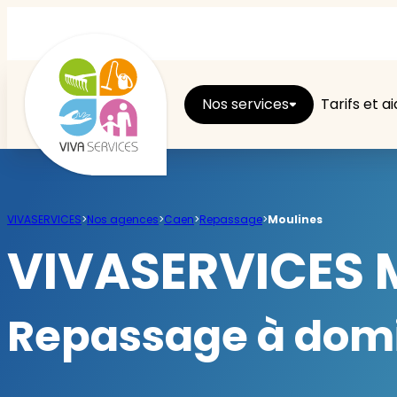
Nos services
Tarifs et a
Entretien du logement
VIVASERVICES
>
Nos agences
>
Caen
>
Repassage
>
Moulines
Ménage
VIVASERVICES M
Repassage
Repassage à domi
Jardin
Brico