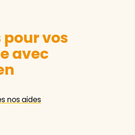
s pour vos
le avec
en
es nos aides