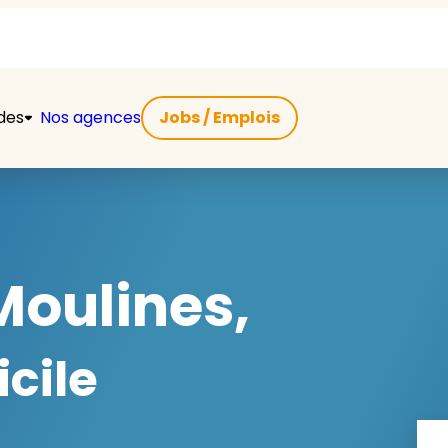
ides
Nos agences
Jobs / Emplois
oulines,
cile