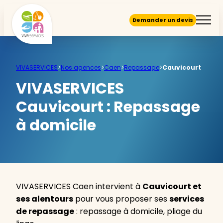
Demander un devis
VIVASERVICES
>
Nos agences
>
Caen
>
Repassage
>
Cauvicourt
VIVASERVICES
Cauvicourt :
Repassage
à domicile
VIVASERVICES Caen intervient à
Cauvicourt et
ses alentours
pour vous proposer ses
services
de repassage
: repassage à domicile, pliage du