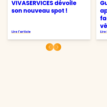
VIVASERVICES dévoile
Gu
son nouveau spot !
ap
fa
v
Lire l'article
Lire 