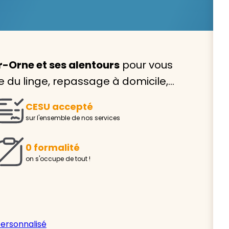
Orne et ses alentours
pour vous
Avec VIVASERVICES, trouve
ge du linge, repassage à domicile,…
service à domicile qui vou
CESU accepté
correspond !
sur l'ensemble de nos services
Pour l’entretien de votre logement, la garde de vo
ou l’accompagnement d’un parent, nos intervenan
0 formalité
domicile sont là pour vous épauler.
on s'occupe de tout !
Demander un devis gratuit
Trouver mon
personnalisé