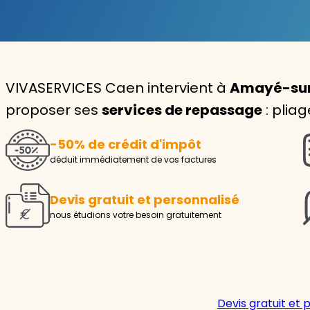
Garde d'enfants
Nounou
VIVASERVICES Caen intervient à
Amayé-sur-
Aide à la personne
proposer ses
services de repassage
: plia
Seniors
-50% de crédit d'impôt
Handicaps
déduit immédiatement de vos factures
Voir tous les services
Devis gratuit et personnalisé
nous étudions votre besoin gratuitement
Devis gratuit et 