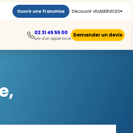
Ouvrir une franchise
Découvrir VIVASERVICES
02 31 45 55 00
Demander un devis
prix d'un appel local
e,