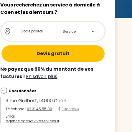
Vous recherchez un service à domicile à
Caen et les alentours ?
Store locator global - Autocompletion
Rechercher
z le
s
Ne payez que 50% du montant de vos
tre enfant
factures !
En savoir plus
ts à
Coordonnées
 agence
3 rue Guilbert, 14000 Caen
Téléphone :
02 31 45 55 00
Facebook
Email :
agence.caen@vivaservices.fr