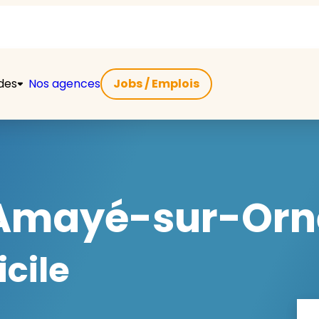
ides
Nos agences
Jobs / Emplois
Amayé-sur-Orn
cile