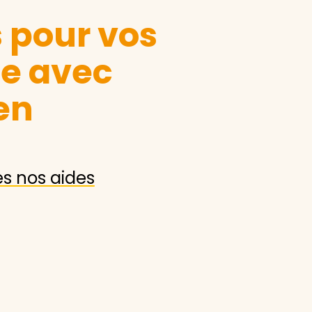
s pour vos
le avec
en
es nos aides