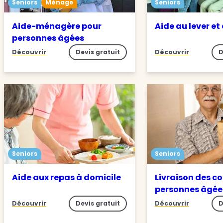
Seniors
Ménage
Seniors
Aide-ménagère pour
Aide au lever et
personnes âgées
Découvrir
Devis gratuit
Découvrir
D
Seniors
Seniors
Aide aux repas à domicile
Livraison des c
personnes âgée
Découvrir
Devis gratuit
Découvrir
D