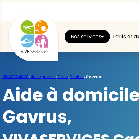
Nos services
Tarifs et a
Entretien du logement
VIVASERVICES
>
Nos agences
>
Caen
>
Seniors
>
Gavrus
Ménage
Aide à domicil
Repassage
Gavrus,
Jardin
Brico