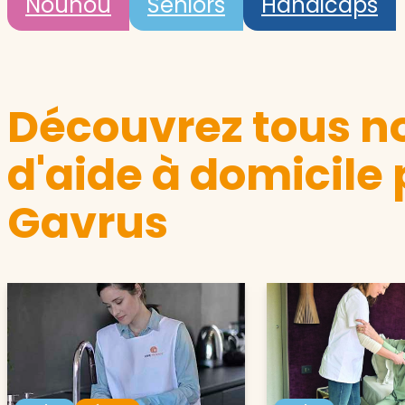
Nounou
Seniors
Handicaps
Découvrez tous no
d'aide à domicile 
Gavrus