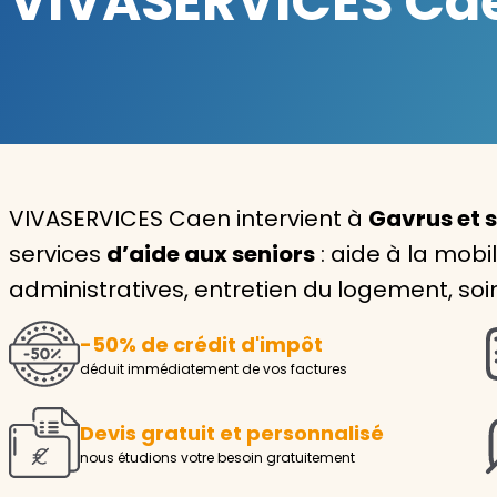
VIVASERVICES Caen
Garde d'enfants
Nounou
Aide à la personne
Seniors
VIVASERVICES Caen intervient à
Gavrus et 
Handicaps
services
d’aide aux seniors
: aide à la mobi
administratives, entretien du logement, soin
Voir tous les services
-50% de crédit d'impôt
déduit immédiatement de vos factures
Devis gratuit et personnalisé
nous étudions votre besoin gratuitement