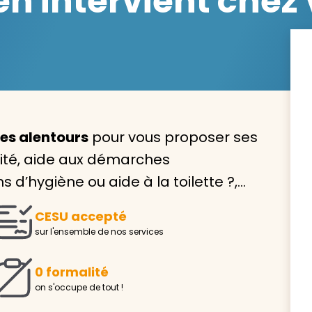
 intervient chez 
Avec VIVASERVICES, trouve
service à domicile qui vou
ses alentours
pour vous proposer ses
correspond !
lité, aide aux démarches
Pour l’entretien de votre logement, la garde de vo
s d’hygiène ou aide à la toilette ?,…
ou l’accompagnement d’un parent, nos intervenan
domicile sont là pour vous épauler.
CESU accepté
Demander un devis gratuit
Trouver mon
sur l'ensemble de nos services
0 formalité
on s'occupe de tout !