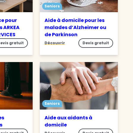
Seniors
ce pour
Aide à domicile pour les
s ARKEA
malades d’Alzheimer ou
RVICES
de Parkinson
evis gratuit
Découvrir
Devis gratuit
Seniors
es
Aide aux aidants à
es
domicile