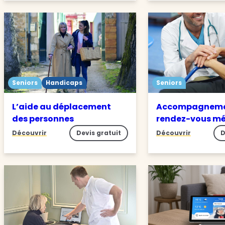
Seniors
Handicaps
Seniors
L’aide au déplacement
Accompagneme
des personnes
rendez-vous m
Découvrir
Devis gratuit
Découvrir
D