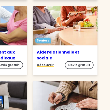
Seniors
nt aux
Aide relationnelle et
édicaux
sociale
evis gratuit
Découvrir
Devis gratuit