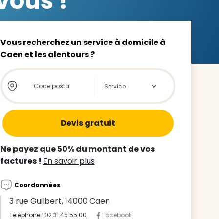
vous !
Vous recherchez un service à domicile à
Caen et les alentours ?
z le
Store locator global - Autocompletion
Rechercher
s
tre enfant
ts à
Ne payez que 50% du montant de vos
factures !
En savoir plus
 agence
Coordonnées
3 rue Guilbert, 14000 Caen
Téléphone :
02 31 45 55 00
Facebook