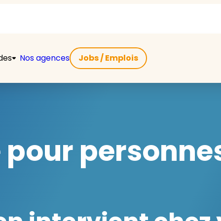
ides
Nos agences
Jobs / Emplois
e pour personne