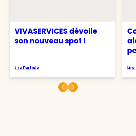
VIVASERVICES dévoile
Co
son nouveau spot !
ai
pe
Lire l'article
Lire 