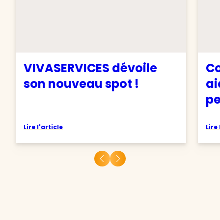
VIVASERVICES dévoile
Co
son nouveau spot !
ai
pe
Lire l'article
Lire 