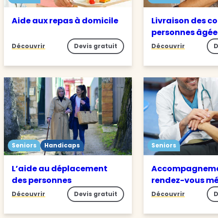
Aide aux repas à domicile
Livraison des c
personnes âgée
Découvrir
Devis gratuit
Découvrir
D
Seniors
Handicaps
Seniors
L’aide au déplacement
Accompagneme
des personnes
rendez-vous m
Découvrir
Devis gratuit
Découvrir
D