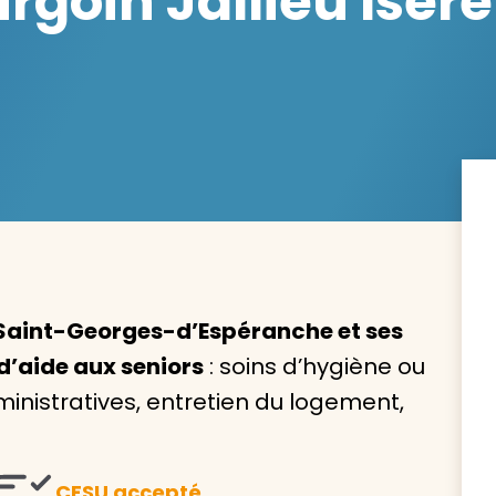
goin Jallieu Isère
Avec VIVASERVICES, trouve
service à domicile qui vou
correspond !
Pour l’entretien de votre logement, la garde de vo
ou l’accompagnement d’un parent, nos intervenan
domicile sont là pour vous épauler.
Saint-Georges-d’Espéranche et ses
d’aide aux seniors
: soins d’hygiène ou
Demander un devis gratuit
Trouver mon
ministratives, entretien du logement,
CESU accepté