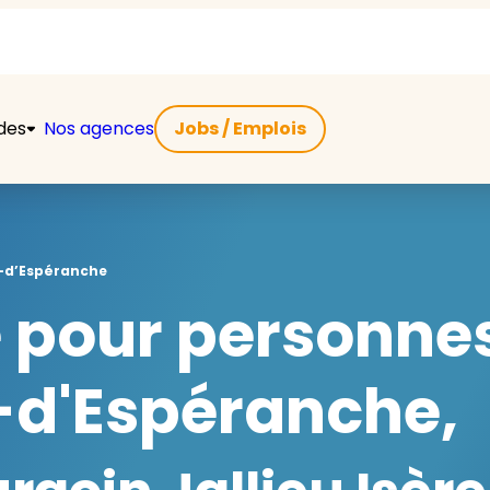
ides
Nos agences
Jobs / Emplois
-d’Espéranche
e pour personne
-d'Espéranche,