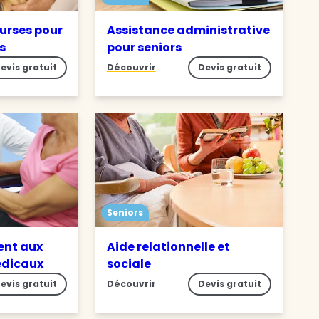
ourses pour
Assistance administrative
s
pour seniors
evis gratuit
Découvrir
Devis gratuit
Seniors
nt aux
Aide relationnelle et
édicaux
sociale
evis gratuit
Découvrir
Devis gratuit