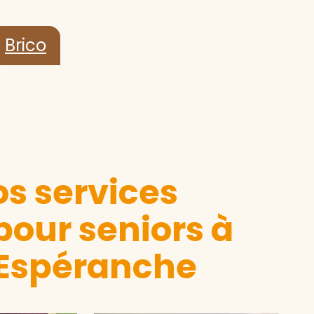
Brico
s services
pour seniors à
'Espéranche