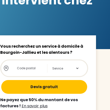
 intervient chez
z le
s
Vous recherchez un service à domicile à
Bourgoin-Jallieu et les alentours ?
tre enfant
Store locator global - Autocompletion
Rechercher
ts à
 agence
Ne payez que 50% du montant de vos
factures !
En savoir plus