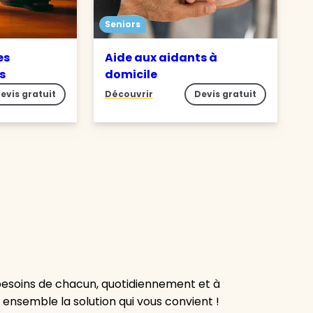
Seniors
es
Aide aux aidants à
es
domicile
evis gratuit
Découvrir
Devis gratuit
besoins de chacun, quotidiennement et à
 ensemble la solution qui vous convient !