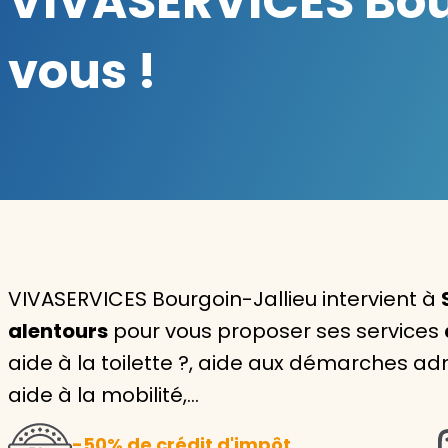
VIVASERVICES Bour
Garde d'enfants
vous !
Nounou
Aide à la personne
Seniors
Handicaps
Voir tous les services
VIVASERVICES Bourgoin-Jallieu intervient à
alentours
pour vous proposer ses services
aide à la toilette ?, aide aux démarches ad
aide à la mobilité,…
-50% de crédit d'impôt