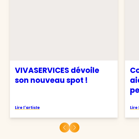
VIVASERVICES dévoile
Co
son nouveau spot !
ai
pe
Lire l'article
Lire 