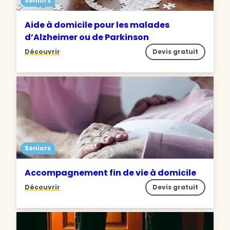
Seniors
Aide à domicile pour les malades
d’Alzheimer ou de Parkinson
Découvrir
Devis gratuit
Seniors
Accompagnement fin de vie à domicile
Découvrir
Devis gratuit