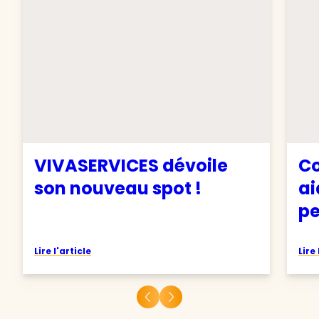
VIVASERVICES dévoile
Co
son nouveau spot !
ai
pe
Lire l'article
Lire 