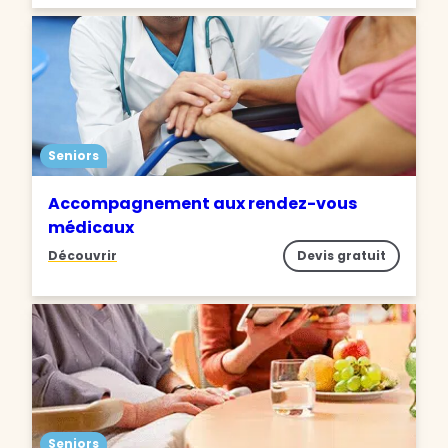
Seniors
Accompagnement aux rendez-vous
médicaux
Découvrir
Devis gratuit
Seniors