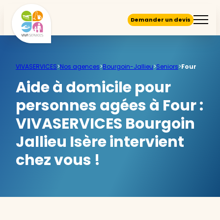
Demander un devis
VIVASERVICES
>
Nos agences
>
Bourgoin-Jallieu
>
Seniors
>
Four
Aide à domicile pour
personnes agées à Four :
VIVASERVICES Bourgoin
Jallieu Isère intervient
chez vous !