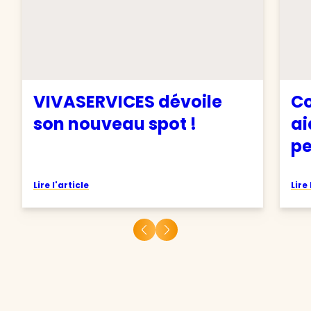
VIVASERVICES dévoile
Co
son nouveau spot !
ai
pe
Lire l'article
Lire 