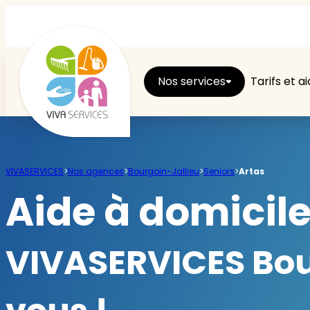
Nos services
Tarifs et a
Entretien du logement
VIVASERVICES
>
Nos agences
>
Bourgoin-Jallieu
>
Seniors
>
Artas
Ménage
Aide à domicil
Repassage
VIVASERVICES Bour
Jardin
Brico