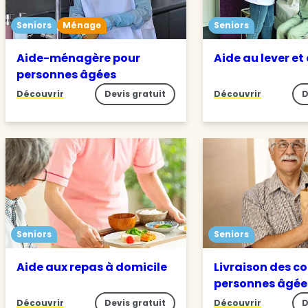
Seniors
Ménage
Seniors
Aide-ménagère pour
Aide au lever et
personnes âgées
Découvrir
Devis gratuit
Découvrir
D
Seniors
Seniors
Aide aux repas à domicile
Livraison des c
personnes âgée
Découvrir
Devis gratuit
Découvrir
D