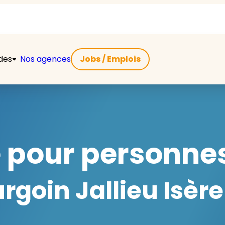
ides
Nos agences
Jobs / Emplois
e pour personnes
goin Jallieu Isère