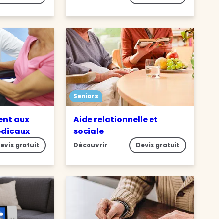
Seniors
nt aux
Aide relationnelle et
édicaux
sociale
evis gratuit
Découvrir
Devis gratuit