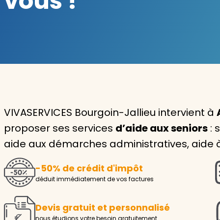
vous !
Garde d'enfants
Nounou
Aide à la personne
Seniors
Handicaps
VIVASERVICES Bourgoin-Jallieu intervient à
proposer ses services
d’aide aux seniors
: 
Voir tous les services
aide aux démarches administratives, aide à
-50% de crédit d'impôt
déduit immédiatement de vos factures
Devis gratuit et personnalisé
nous étudions votre besoin gratuitement