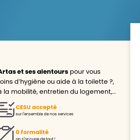
Avec VIVASERVICES, trouve
service à domicile qui vou
correspond !
Artas et ses alentours
pour vous
Pour l’entretien de votre logement, la garde de vo
soins d’hygiène ou aide à la toilette ?,
ou l’accompagnement d’un parent, nos intervenan
 la mobilité, entretien du logement,…
domicile sont là pour vous épauler.
Demander un devis gratuit
Trouver mon
CESU accepté
sur l'ensemble de nos services
0 formalité
on s'occupe de tout !