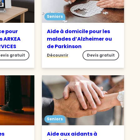
Seniors
ce pour
Aide à domicile pour les
s ARKEA
malades d’Alzheimer ou
RVICES
de Parkinson
evis gratuit
Découvrir
Devis gratuit
Seniors
es
Aide aux aidants à