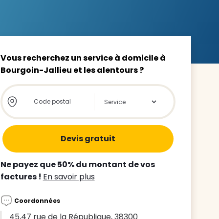
Vous recherchez un service à domicile à
Bourgoin-Jallieu et les alentours ?
z le
s
Store locator global - Autocompletion
Rechercher
tre enfant
ts à
 agence
Ne payez que 50% du montant de vos
factures !
En savoir plus
Coordonnées
45,47 rue de la République, 38300