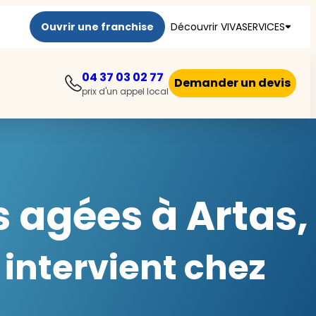
Ouvrir une franchise
Découvrir VIVASERVICES
04 37 03 02 77
Demander un devis
prix d'un appel local
 agées à Artas,
 intervient chez