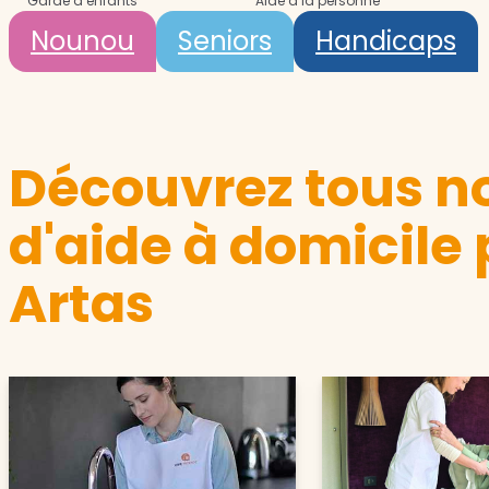
Garde d’enfants
Aide à la personne
Nounou
Seniors
Handicaps
Découvrez tous no
d'aide à domicile 
Artas