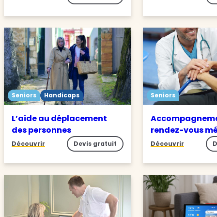
Seniors
Handicaps
Seniors
L’aide au déplacement
Accompagneme
des personnes
rendez-vous m
Découvrir
Devis gratuit
Découvrir
D