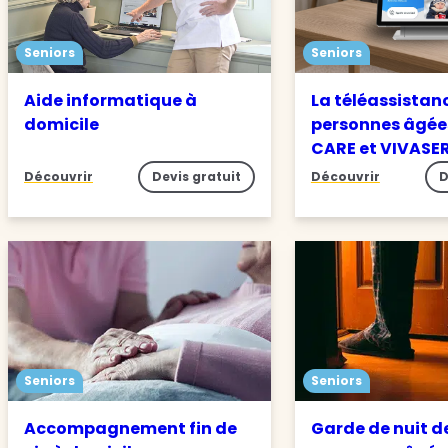
Seniors
Seniors
Aide informatique à
La téléassistan
domicile
personnes âgée
CARE et VIVASE
Découvrir
Devis gratuit
Découvrir
D
Seniors
Seniors
Accompagnement fin de
Garde de nuit d