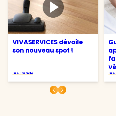
VIVASERVICES dévoile
Gu
son nouveau spot !
ap
fa
v
Lire l'article
Lire 