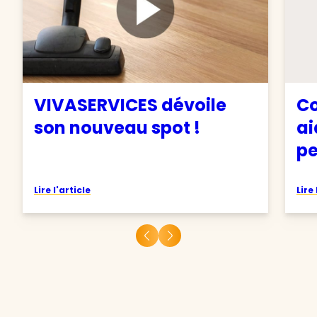
VIVASERVICES dévoile
Co
son nouveau spot !
ai
pe
Lire l'article
Lire 