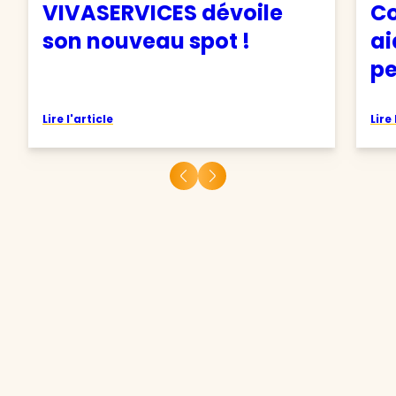
VIVASERVICES dévoile
Co
son nouveau spot !
ai
pe
Lire l'article
Lire 