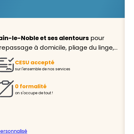
in-le-Noble et ses alentours
pour
Avec VIVASERVICES, trouve
 repassage à domicile, pliage du linge,…
service à domicile qui vou
CESU accepté
correspond !
sur l'ensemble de nos services
Pour l’entretien de votre logement, la garde de vo
ou l’accompagnement d’un parent, nos intervenan
0 formalité
domicile sont là pour vous épauler.
on s'occupe de tout !
Demander un devis gratuit
Trouver mon
personnalisé