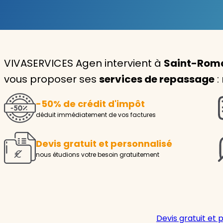
Garde d'enfants
Nounou
VIVASERVICES Agen intervient à
Saint-Roma
Aide à la personne
vous proposer ses
services de repassage
:
Seniors
-50% de crédit d'impôt
Handicaps
déduit immédiatement de vos factures
Voir tous les services
Devis gratuit et personnalisé
nous étudions votre besoin gratuitement
Devis gratuit et 