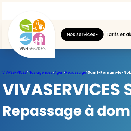
Nos services
Tarifs et a
Entretien du logement
VIVASERVICES
>
Nos agences
>
Agen
>
Repassage
>
Saint-Romain-le-Nob
Ménage
VIVASERVICES 
Repassage
Repassage à domi
Jardin
Brico