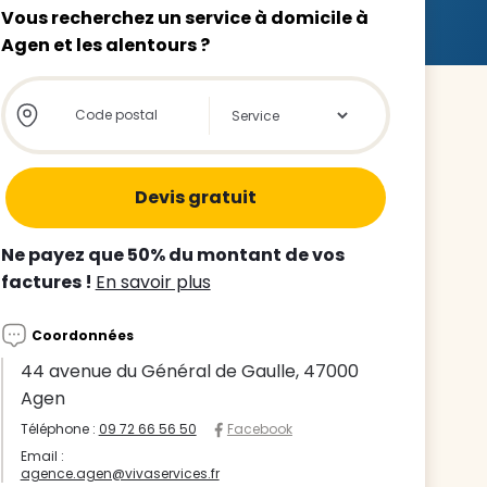
Vous recherchez un service à domicile à
Agen et les alentours ?
Store locator global - Autocompletion
Rechercher
z le
s
Ne payez que 50% du montant de vos
tre enfant
factures !
En savoir plus
ts à
Coordonnées
 agence
44 avenue du Général de Gaulle, 47000
Agen
Téléphone :
09 72 66 56 50
Facebook
Email :
agence.agen@vivaservices.fr