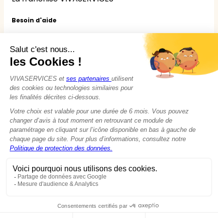
Besoin d'aide
Questions / Réponses
Nous contacter
Nos services
Ménage
Repassage
Jardinage
Bricolage
Nounou
Seniors
Handicaps