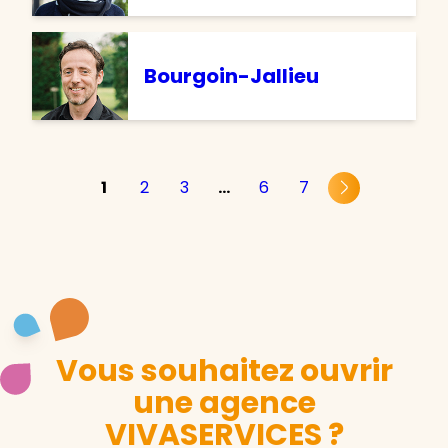
Bourgoin-Jallieu
1
2
3
…
6
7
Store locator - Carte agences
Vous souhaitez ouvrir
une agence
VIVASERVICES ?