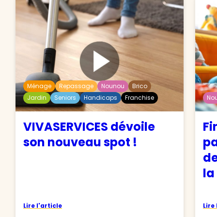
Ménage
Repassage
Nounou
Brico
Jardin
Seniors
Handicaps
Franchise
No
VIVASERVICES dévoile
Fi
son nouveau spot !
pa
de
la
Lire l'article
Lire 