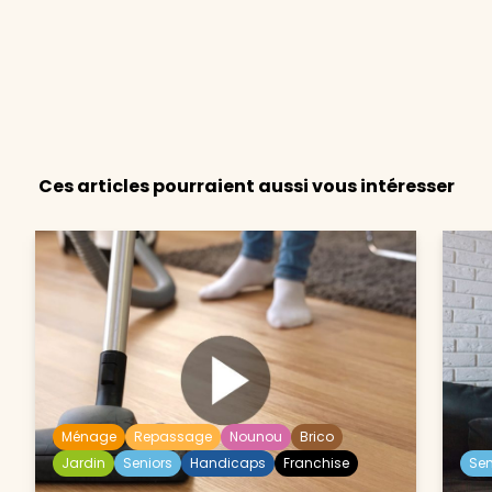
Ces articles pourraient aussi vous intéresser
Ménage
Repassage
Nounou
Brico
Jardin
Seniors
Handicaps
Franchise
Sen