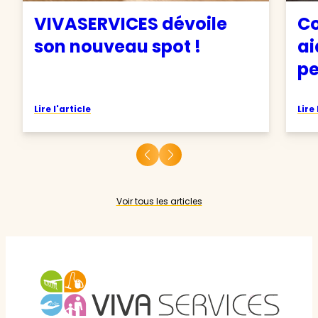
VIVASERVICES dévoile
Co
son nouveau spot !
ai
pe
Lire l'article
Lire 
Voir tous les articles