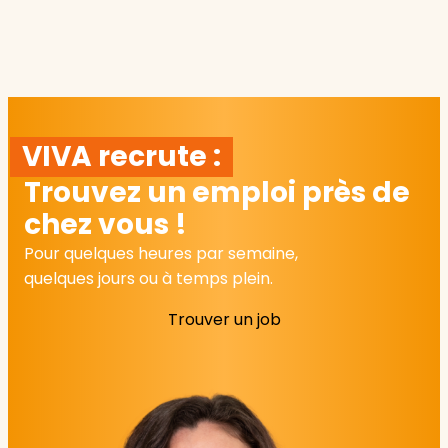
VIVA recrute :
Trouvez un emploi près de
chez vous !
Pour quelques heures par semaine,
quelques jours ou à temps plein.
Trouver un job