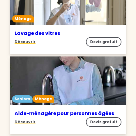
Ménage
Lavage des vitres
Découvrir
Devis gratuit
Seniors
Ménage
Aide-ménagère pour personnes âgées
Découvrir
Devis gratuit