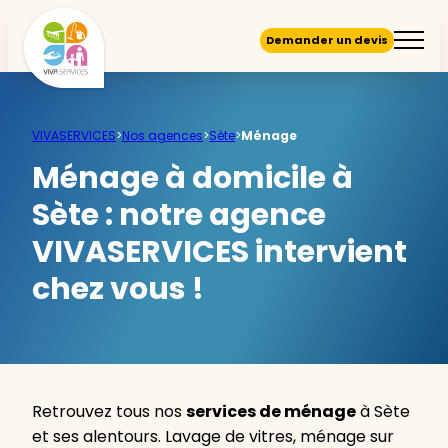
Demander un devis
VIVASERVICES
>
Nos agences
>
Sète
>
Ménage
Ménage à domicile à
Sète :
notre agence
VIVASERVICES intervient
chez vous !
Retrouvez tous nos
services de ménage
à Sète
et ses alentours. Lavage de vitres, ménage sur