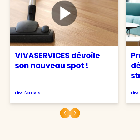
VIVASERVICES dévoile
Pr
son nouveau spot !
d
st
Lire l'article
Lire 