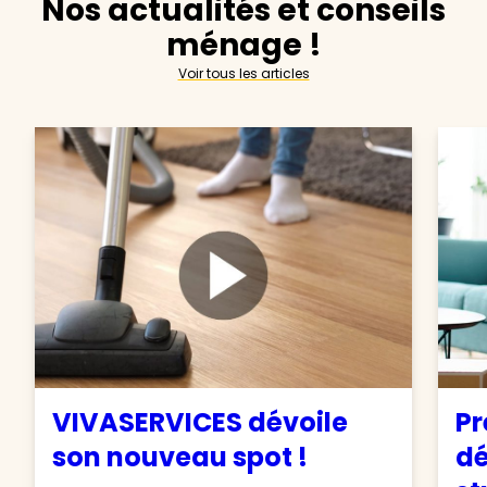
Nos actualités et conseils
ménage !
Voir tous les articles
VIVASERVICES dévoile
Pr
son nouveau spot !
d