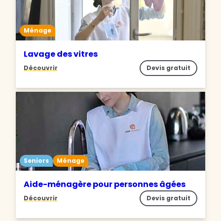
Ménage
Lavage des vitres
Découvrir
Devis gratuit
Seniors
Ménage
Aide-ménagère pour personnes âgées
Découvrir
Devis gratuit