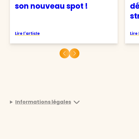
son nouveau spot !
d
st
Lire l'article
Lire 
Informations légales