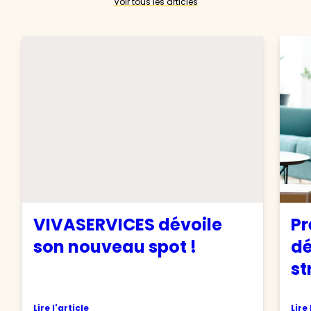
Voir tous les articles
VIVASERVICES dévoile
Pr
son nouveau spot !
d
st
Lire l'article
Lire 