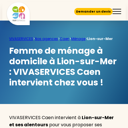
Demander un devis
VIVASERVICES
>
Nos agences
>
Caen
>
Ménage
>
Lion-sur-Mer
Femme de ménage à
domicile à Lion-sur-Mer
:
VIVASERVICES Caen
intervient chez vous !
VIVASERVICES Caen intervient à
Lion-sur-Mer
et ses alentours
pour vous proposer ses