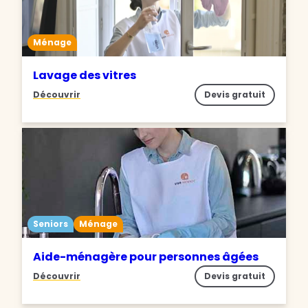
Ménage
Lavage des vitres
Découvrir
Devis gratuit
Seniors
Ménage
Aide-ménagère pour personnes âgées
Découvrir
Devis gratuit