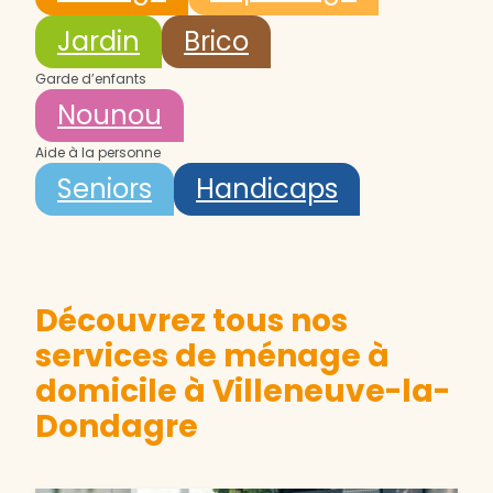
Jardin
Brico
Garde d’enfants
Nounou
Aide à la personne
Seniors
Handicaps
Découvrez tous nos
services de ménage à
domicile à Villeneuve-la-
Dondagre