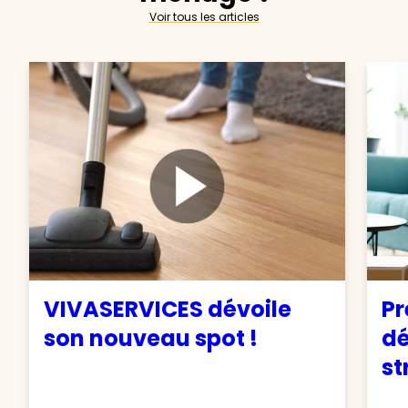
Voir tous les articles
VIVASERVICES dévoile
Pr
son nouveau spot !
d
st