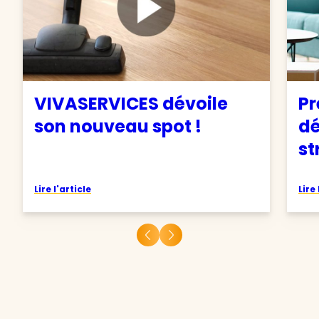
VIVASERVICES dévoile
Pr
son nouveau spot !
d
st
Lire l'article
Lire 