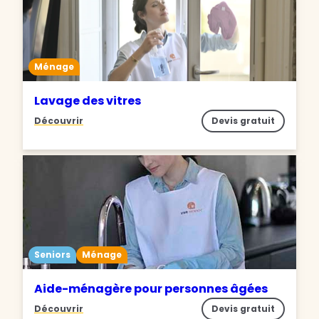
Ménage
Lavage des vitres
Découvrir
Devis gratuit
Seniors
Ménage
Aide-ménagère pour personnes âgées
Découvrir
Devis gratuit