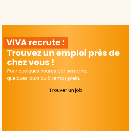
VIVA recrute :
Trouvez un emploi près de
chez vous !
Pour quelques heures par semaine,
quelques jours ou à temps plein.
Trouver un job