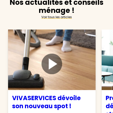
Nos actualités et conseils
ménage !
Voir tous les articles
VIVASERVICES dévoile
Pr
son nouveau spot !
d