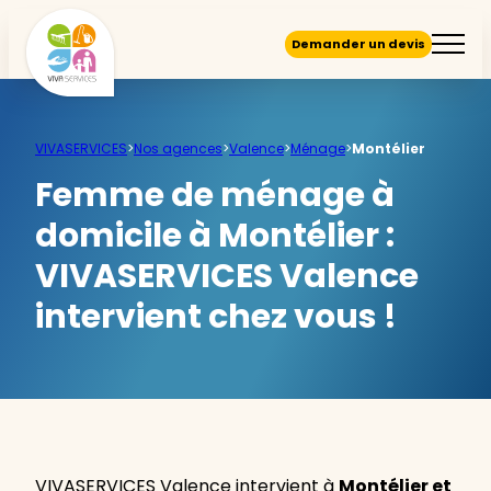
Demander un devis
VIVASERVICES
>
Nos agences
>
Valence
>
Ménage
>
Montélier
Femme de ménage à
domicile à Montélier :
VIVASERVICES Valence
intervient chez vous !
VIVASERVICES Valence intervient à
Montélier et