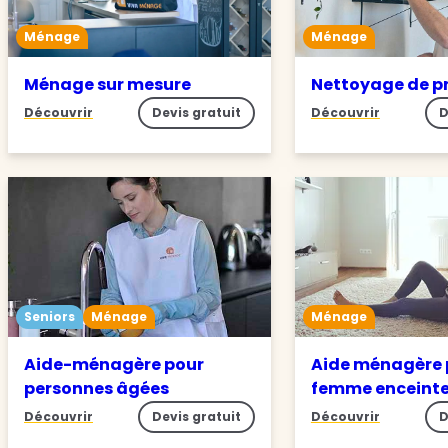
Ménage
Ménage
Ménage sur mesure
Nettoyage de p
Découvrir
Devis gratuit
Découvrir
D
Seniors
Ménage
Ménage
Aide-ménagère pour
Aide ménagère 
personnes âgées
femme enceint
Découvrir
Devis gratuit
Découvrir
D