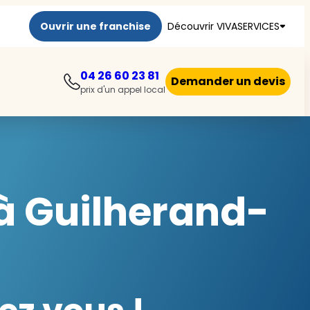
Ouvrir une franchise
Découvrir VIVASERVICES
04 26 60 23 81
Demander un devis
prix d'un appel local
à Guilherand-