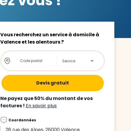
ez vous !
Vous recherchez un service à domicile à
Valence et les alentours ?
z le
s
Store locator global - Autocompletion
Rechercher
tre enfant
ts à
 agence
Ne payez que 50% du montant de vos
factures !
En savoir plus
Coordonnées
28 rue des Alpes, 26000 Valence