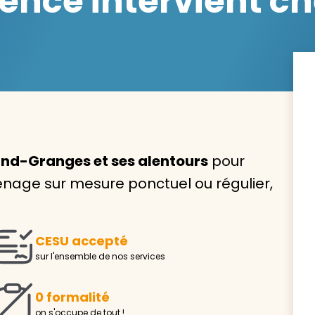
nce intervient ch
Avec VIVASERVICES, trouve
service à domicile qui vou
correspond !
nd-Granges et ses alentours
pour
Pour l’entretien de votre logement, la garde de vo
nage sur mesure ponctuel ou régulier,
ou l’accompagnement d’un parent, nos intervenan
domicile sont là pour vous épauler.
Demander un devis gratuit
Trouver mon
CESU accepté
sur l'ensemble de nos services
0 formalité
on s'occupe de tout !