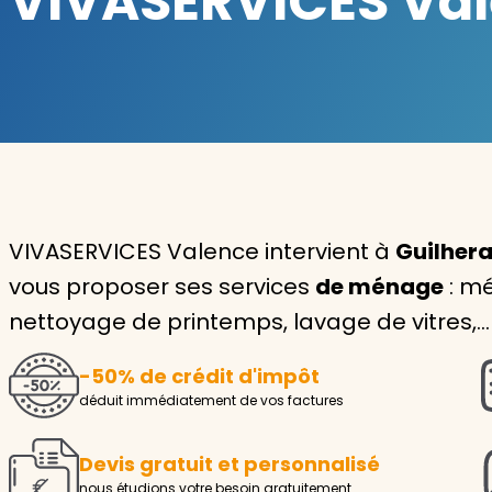
VIVASERVICES Vale
Garde d'enfants
Nounou
Aide à la personne
Seniors
Handicaps
VIVASERVICES Valence intervient à
Guilhera
vous proposer ses services
de ménage
: mé
Voir tous les services
nettoyage de printemps, lavage de vitres,…
-50% de crédit d'impôt
déduit immédiatement de vos factures
Devis gratuit et personnalisé
nous étudions votre besoin gratuitement