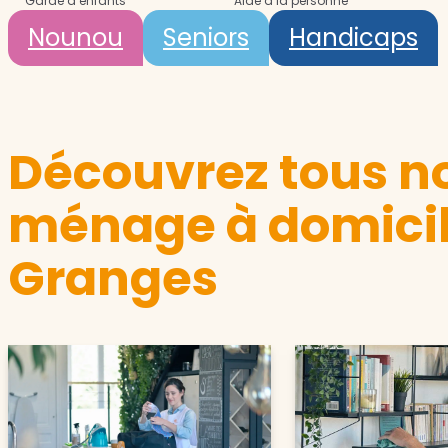
Garde d’enfants
Aide à la personne
Nounou
Seniors
Handicaps
Découvrez tous no
ménage à domicil
Granges