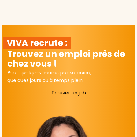
VIVA recrute :
Trouvez un emploi près de
chez vous !
Pour quelques heures par semaine,
quelques jours ou à temps plein.
Trouver un job