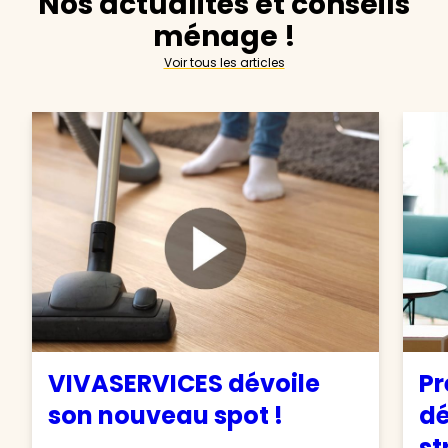
Nos actualités et conseils
ménage !
Voir tous les articles
VIVASERVICES dévoile
Pr
son nouveau spot !
d
st