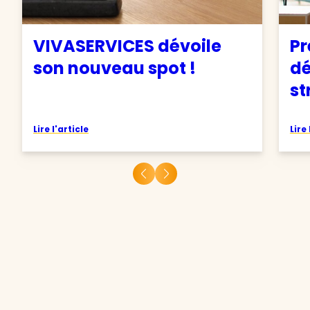
VIVASERVICES dévoile
Pr
son nouveau spot !
d
st
Lire l'article
Lire 