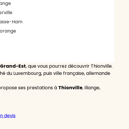
llange
erville
asse-Ham
lorange
Grand-Est
, que vous pourrez découvrir Thionville.
uché du Luxembourg, puis ville française, allemande
 propose ses prestations à
Thionville
, Illange,
n devis