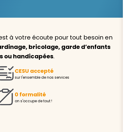
est à votre écoute pour tout besoin en
Avec VIVASERVICES, trouve
rdinage, bricolage, garde d’enfants
service à domicile qui vou
es ou handicapées
.
correspond !
CESU accepté
Pour l’entretien de votre logement, la garde de vo
sur l'ensemble de nos services
ou l’accompagnement d’un parent, nos intervenan
domicile sont là pour vous épauler.
0 formalité
Demander un devis gratuit
Trouver mon
on s'occupe de tout !