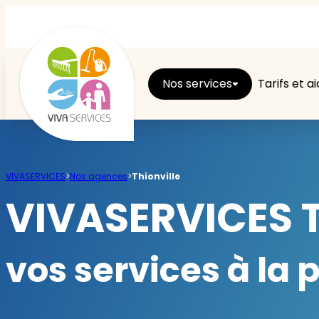
Nos services
Tarifs et a
Entretien du logement
VIVASERVICES
>
Nos agences
>
Thionville
Ménage
VIVASERVICES T
Repassage
vos services à la
Jardin
Brico