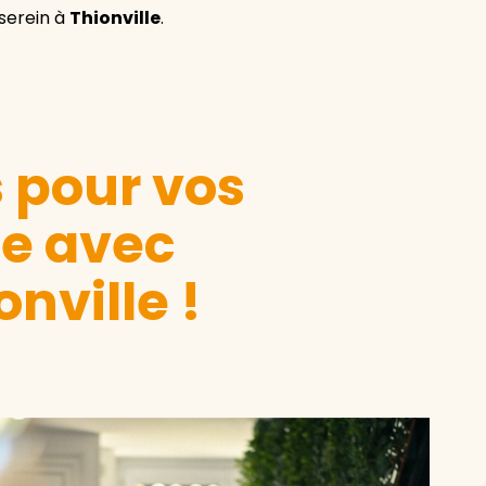
serein à
Thionville
.
s pour vos
le avec
nville !