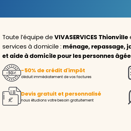
Garde d'enfants
Nounou
Toute l’équipe de
VIVASERVICES Thionville
Aide à la personne
services à domicile :
ménage, repassage, ja
Seniors
et aide à domicile pour les personnes âgé
Handicaps
-50% de crédit d'impôt
Voir tous les services
déduit immédiatement de vos factures
Devis gratuit et personnalisé
nous étudions votre besoin gratuitement