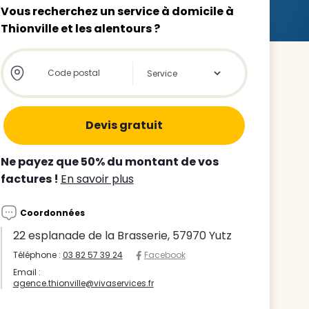
Vous recherchez un service à domicile à
Thionville et les alentours ?
Store locator global - Autocompletion
Rechercher
z le
s
Ne payez que 50% du montant de vos
tre enfant
factures !
En savoir plus
ts à
Coordonnées
 agence
22 esplanade de la Brasserie, 57970 Yutz
Téléphone :
03 82 57 39 24
Facebook
Email :
agence.thionville@vivaservices.fr