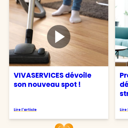
VIVASERVICES dévoile
Pr
son nouveau spot !
d
st
Lire l'article
Lire 