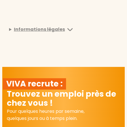
Informations légales
VIVA recrute :
Trouvez un emploi près de
chez vous !
Pour quelques heures par semaine,
quelques jours ou à temps plein.