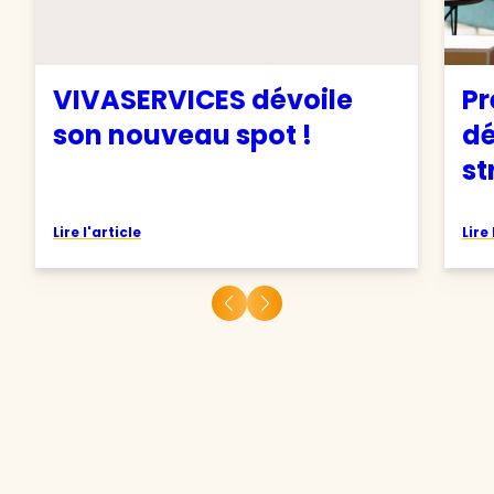
VIVASERVICES dévoile
Pr
son nouveau spot !
d
st
Lire l'article
Lire 