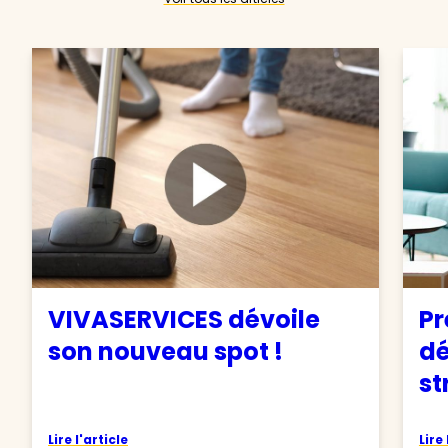
VIVASERVICES dévoile
Pr
son nouveau spot !
d
st
Lire l'article
Lire 