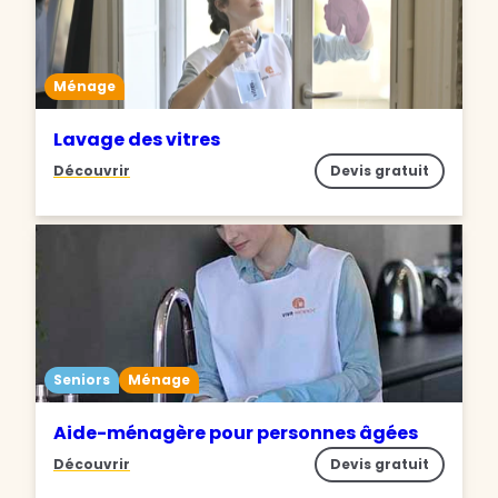
Ménage
Lavage des vitres
Découvrir
Devis gratuit
Seniors
Ménage
Aide-ménagère pour personnes âgées
Découvrir
Devis gratuit