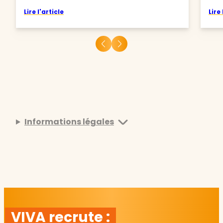
Lire l'article
Lire 
Informations légales
VIVA recrute :