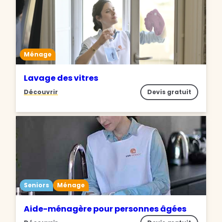
Ménage
Lavage des vitres
Découvrir
Devis gratuit
Seniors
Ménage
Aide-ménagère pour personnes âgées