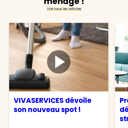
ménage !
Voir tous les articles
VIVASERVICES dévoile
Pr
son nouveau spot !
d
st