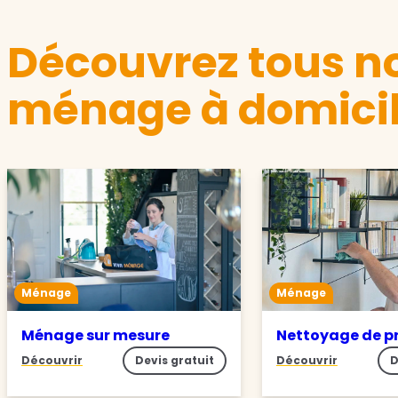
Découvrez tous no
ménage à domicil
Ménage
Ménage
Ménage sur mesure
Nettoyage de p
Découvrir
Devis gratuit
Découvrir
D