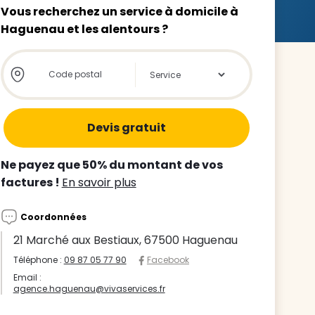
Vous recherchez un service à domicile à
Haguenau et les alentours ?
Store locator global - Autocompletion
Rechercher
z le
s
Ne payez que 50% du montant de vos
tre enfant
factures !
En savoir plus
ts à
Coordonnées
 agence
21 Marché aux Bestiaux, 67500 Haguenau
Téléphone :
09 87 05 77 90
Facebook
Email :
agence.haguenau@vivaservices.fr