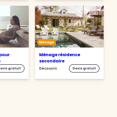
Ménage
pour
Ménage résidence
e
secondaire
evis gratuit
Découvrir
Devis gratuit