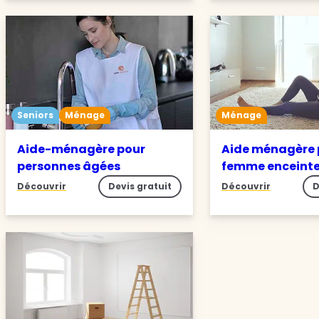
Seniors
Ménage
Ménage
Aide-ménagère pour
Aide ménagère 
personnes âgées
femme enceint
Découvrir
Devis gratuit
Découvrir
D