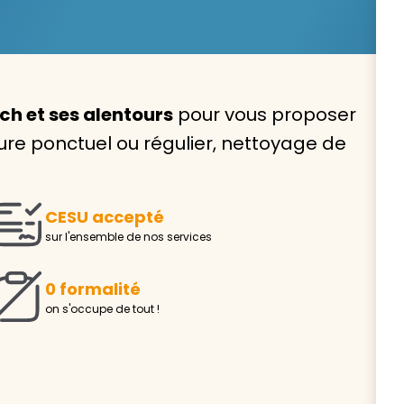
h et ses alentours
pour vous proposer
Avec VIVASERVICES, trouve
e ponctuel ou régulier, nettoyage de
service à domicile qui vou
correspond !
CESU accepté
Pour l’entretien de votre logement, la garde de vo
sur l'ensemble de nos services
ou l’accompagnement d’un parent, nos intervenan
domicile sont là pour vous épauler.
0 formalité
Demander un devis gratuit
Trouver mon
on s'occupe de tout !