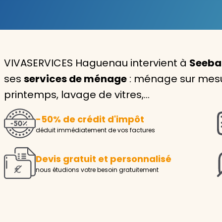
Garde d'enfants
Nounou
VIVASERVICES Haguenau intervient à
Seebac
Aide à la personne
ses
services de ménage
: ménage sur mesur
Seniors
printemps, lavage de vitres,…
Handicaps
-50% de crédit d'impôt
Voir tous les services
déduit immédiatement de vos factures
Devis gratuit et personnalisé
nous étudions votre besoin gratuitement