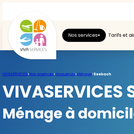
Nos services
Tarifs et a
Entretien du logement
VIVASERVICES
>
Nos agences
>
Haguenau
>
Ménage
>
Seebach
Ménage
VIVASERVICES 
Repassage
Ménage à domicil
Jardin
Brico