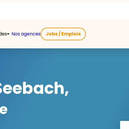
ides
Nos agences
Jobs / Emplois
Seebach,
e