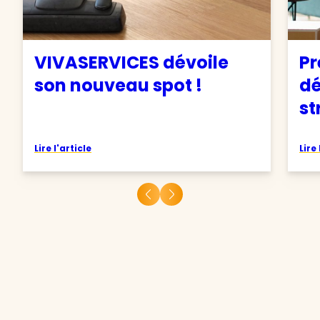
VIVASERVICES dévoile
Pr
son nouveau spot !
d
st
Lire l'article
Lire 