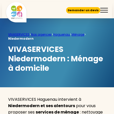
Demander un devis
VIVASERVICES
>
Nos agences
>
Haguenau
>
Ménage
>
Niedermodern
VIVASERVICES
Niedermodern :
Ménage
à domicile
VIVASERVICES Haguenau intervient à
Niedermodern et ses alentours
pour vous
proposer ses
services de ménage
: nettoyage