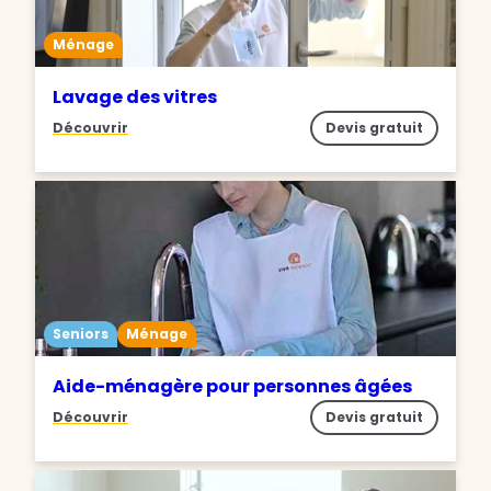
Ménage
Lavage des vitres
Découvrir
Devis gratuit
Seniors
Ménage
Aide-ménagère pour personnes âgées
Découvrir
Devis gratuit