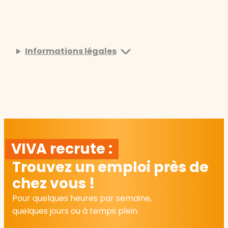
Informations légales
VIVA recrute :
Trouvez un emploi près de
chez vous !
Pour quelques heures par semaine,
quelques jours ou à temps plein.