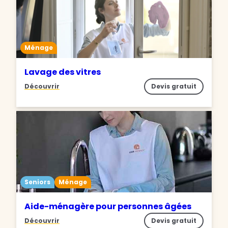
Ménage
Lavage des vitres
Découvrir
Devis gratuit
Seniors
Ménage
Aide-ménagère pour personnes âgées
Découvrir
Devis gratuit