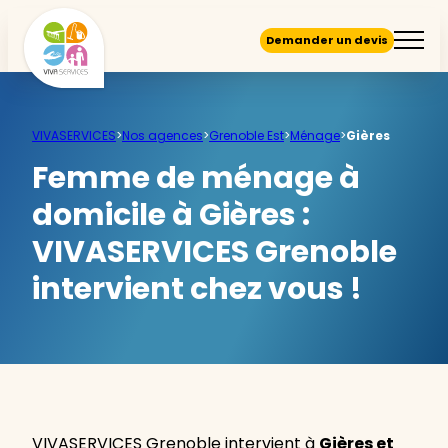
Demander un devis
VIVASERVICES
>
Nos agences
>
Grenoble Est
>
Ménage
>
Gières
Femme de ménage à
domicile à Gières :
VIVASERVICES Grenoble
intervient chez vous !
VIVASERVICES Grenoble intervient à
Gières et