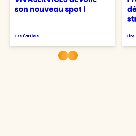
son nouveau spot !
d
st
Lire l'article
Lire 