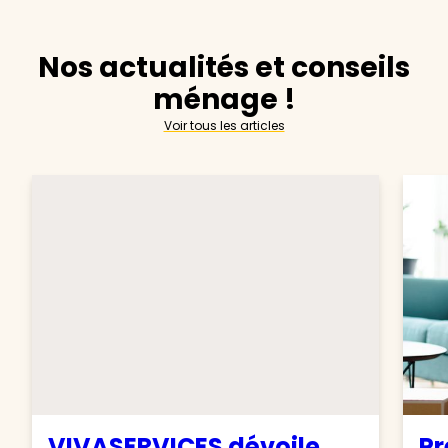
Nos actualités et conseils
ménage !
Voir tous les articles
VIVASERVICES dévoile
Pr