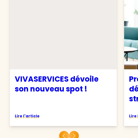
VIVASERVICES dévoile
Pr
son nouveau spot !
d
st
Lire l'article
Lire 