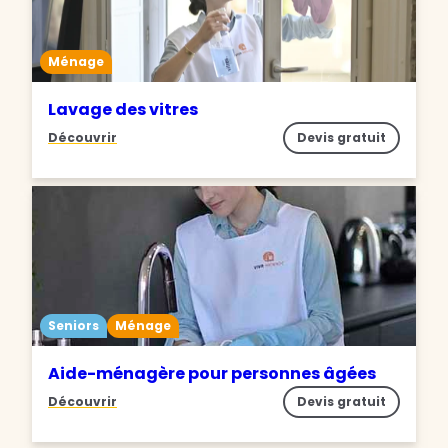
Ménage
Lavage des vitres
Découvrir
Devis gratuit
Seniors
Ménage
Aide-ménagère pour personnes âgées
Découvrir
Devis gratuit