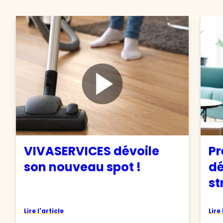
VIVASERVICES dévoile
Pr
son nouveau spot !
d
st
Lire l'article
Lire 