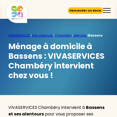
Demander un devis
VIVASERVICES
>
Nos agences
>
Chambéry
>
Ménage
>
Bassens
Ménage à domicile à
Bassens :
VIVASERVICES
Chambéry intervient
chez vous !
VIVASERVICES Chambéry intervient à
Bassens
et ses alentours
pour vous proposer ses