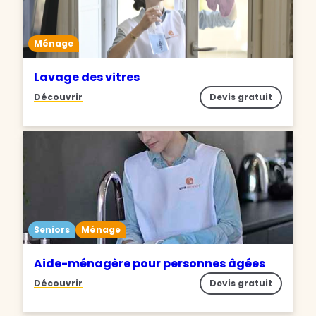
Ménage
Lavage des vitres
Découvrir
Devis gratuit
Seniors
Ménage
Aide-ménagère pour personnes âgées
Découvrir
Devis gratuit